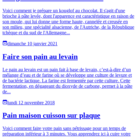
Voici comment je prépare un kouglof au chocolat. Il s'agit d'une
brioche à pâte levée, dont l'apparence est caractéristique en raison de
son moule, qui lui donne une forme haute, cannelée et creusée en
son milieu, une spécialité alsacienne, de l'Autriche, de la République
tchèque et du sud de l'Allemagne...
dimanche 10 janvier 2021
Faire son pain au levain
Le pain au levain est un pain fait à base de levain, c’est-à-dire d’un
mélange d’eau et de farine où se développe une culture de levure et
de bactérie lactique. La farine est fermentée par cette culture. Cette
fermentation, en dégageant du dioxyde de carbone, permet à la pâte
de...
lundi 12 novembre 2018
Pain maison cuisson sur plaque
Voici comment faire votre pain sans pétrissage pour un temps de
préparation inférieur à 3 minutes. Vous apprendrez ici à cuire votre