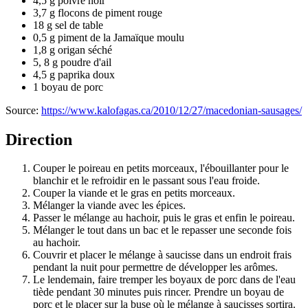
4,5 g poivre noir
3,7 g flocons de piment rouge
18 g sel de table
0,5 g piment de la Jamaïque moulu
1,8 g origan séché
5, 8 g poudre d'ail
4,5 g paprika doux
1 boyau de porc
Source:
https://www.kalofagas.ca/2010/12/27/macedonian-sausages/
Direction
Couper le poireau en petits morceaux, l'ébouillanter pour le
blanchir et le refroidir en le passant sous l'eau froide.
Couper la viande et le gras en petits morceaux.
Mélanger la viande avec les épices.
Passer le mélange au hachoir, puis le gras et enfin le poireau.
Mélanger le tout dans un bac et le repasser une seconde fois
au hachoir.
Couvrir et placer le mélange à saucisse dans un endroit frais
pendant la nuit pour permettre de développer les arômes.
Le lendemain, faire tremper les boyaux de porc dans de l'eau
tiède pendant 30 minutes puis rincer. Prendre un boyau de
porc et le placer sur la buse où le mélange à saucisses sortira.