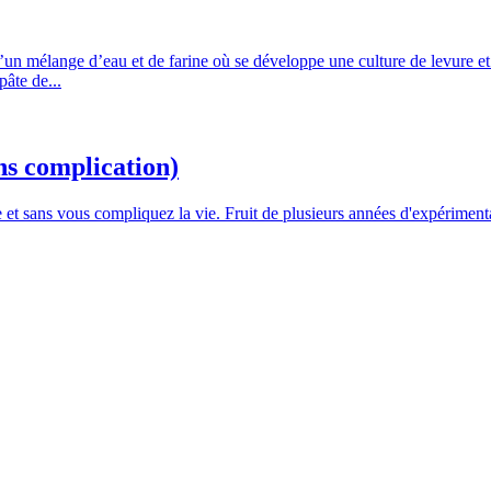
 d’un mélange d’eau et de farine où se développe une culture de levure et 
âte de...
ns complication)
 et sans vous compliquez la vie. Fruit de plusieurs années d'expérimentat