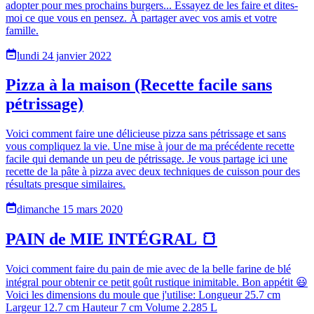
adopter pour mes prochains burgers... Essayez de les faire et dites-
moi ce que vous en pensez. À partager avec vos amis et votre
famille.
lundi 24 janvier 2022
Pizza à la maison (Recette facile sans
pétrissage)
Voici comment faire une délicieuse pizza sans pétrissage et sans
vous compliquez la vie. Une mise à jour de ma précédente recette
facile qui demande un peu de pétrissage. Je vous partage ici une
recette de la pâte à pizza avec deux techniques de cuisson pour des
résultats presque similaires.
dimanche 15 mars 2020
PAIN de MIE INTÉGRAL 🍞
Voici comment faire du pain de mie avec de la belle farine de blé
intégral pour obtenir ce petit goût rustique inimitable. Bon appétit 😃
Voici les dimensions du moule que j'utilise: Longueur 25.7 cm
Largeur 12.7 cm Hauteur 7 cm Volume 2.285 L