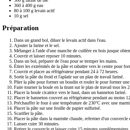
500 g farine de blé
360 à 400 g eau
80 à 100 g levain actif
10 g sel
Préparation
Dans un grand bol, diluer le levain actif dans l'eau.
Ajouter la farine et le sel.
Mélanger à l'aide d'une manche de cuillère en bois jusque obten
Couvrir et laisser reposer 10 minutes.
Dans un bol, préparer de l'eau pour se tremper les mains.
Étirer les extrémités de la pâte et rabattre vers le centre pour f
Couvrir et placer au réfrigérateur pendant 24 à 72 heures.
Sortir la pâte du froid et l'aplatir sur un plan de travail fariné.
Plier la pâte pour former un boudin et rouler le pour former une
Faire tourner la boule en la tirant sur le plan de travail tous les
Placer la boule cicatrice vers le haut, dans un banneton fariné.
Placer le banneton couvert au réfrigérateur pendant au moins 12
Préchauffer le four à une température de 230°C avec une marmite
Placer la pâte sur une feuille de papier sulfurisé.
Scarifier la pâte.
Placer la pâte dans la marmite chaude, refermer d'un couvercle
Laisser cuire 30 minutes.
Retirer le couvercle et laisser cuire 15 minutes supplémentaires.