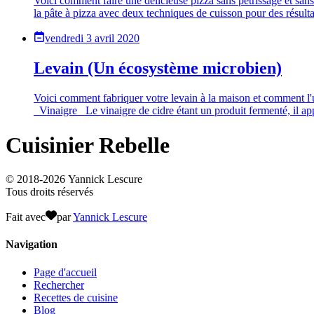
Voici comment faire une délicieuse pizza sans pétrissage et san
la pâte à pizza avec deux techniques de cuisson pour des résulta
vendredi 3 avril 2020
Levain (Un écosystème microbien)
Voici comment fabriquer votre levain à la maison et comment l'ut
_Vinaigre_ Le vinaigre de cidre étant un produit fermenté, il app
Cuisinier Rebelle
© 2018-
2026
Yannick Lescure
Tous droits réservés
Fait avec
par
Yannick Lescure
Navigation
Page d'accueil
Rechercher
Recettes de cuisine
Blog