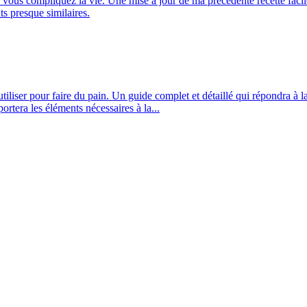
s vous compliquez la vie. Une mise à jour de ma précédente recette facil
ts presque similaires.
iliser pour faire du pain. Un guide complet et détaillé qui répondra à l
ortera les éléments nécessaires à la...