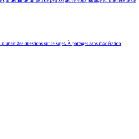
e qui demande un peu de pétrissage. Je vous partage ici une recette de
a plupart des questions sur le sujet. À partager sans modération