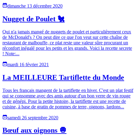
dimanche 13 décembre 2020
Nugget de Poulet 🐔
Qui n'a jamais mangé de nuggets de poulet et particulièrement ceux
de McDonald's ? On peut dire ce que l'on veut sur cette chaîne de
restaurant de malbouffe, ce plat reste une valeur sûre procurant un
réconfort inégalé pour les petits et les grands. Voici la recette secrete
! Note:...
mardi 16 février 2021
La MEILLEURE Tartiflette du Monde
Tous les français mangent de la tartiflette en hiver. C'est un plat festif
qui se consomme avec des amis autour d'un bon verre de vin rouge
et de génépi. Pour la petite histoire, la tartiflette est une recette de
cuisine, à base de gratin de pommes de terre, oignons, lardons...
samedi 26 septembre 2020
Bœuf aux oignons 🧅