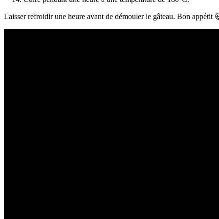
Laisser refroidir une heure avant de démouler le gâteau. Bon appétit 