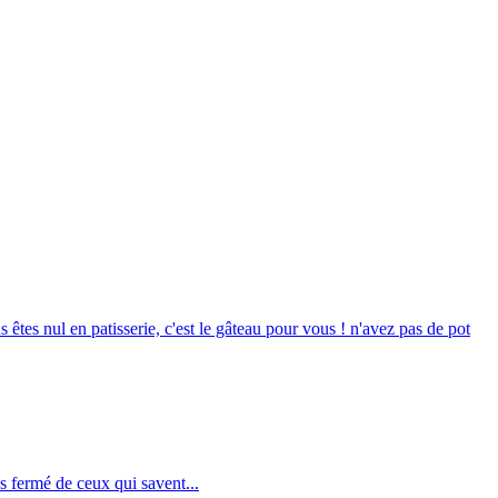
s êtes nul en patisserie, c'est le gâteau pour vous ! n'avez pas de pot
s fermé de ceux qui savent...