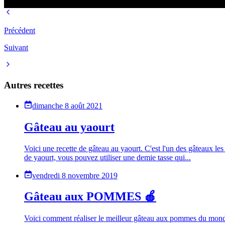
Précédent
Suivant
Autres recettes
dimanche 8 août 2021
Gâteau au yaourt
Voici une recette de gâteau au yaourt. C'est l'un des gâteaux les p
de yaourt, vous pouvez utiliser une demie tasse qui...
vendredi 8 novembre 2019
Gâteau aux POMMES 🍎
Voici comment réaliser le meilleur gâteau aux pommes du monde (