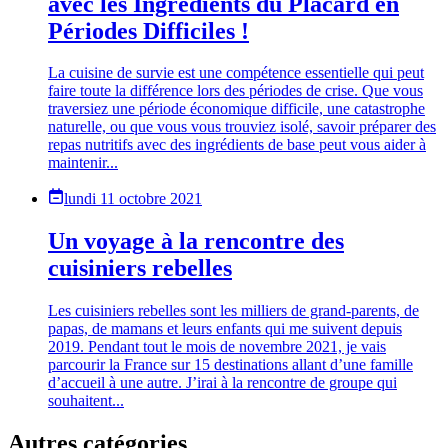
avec les Ingrédients du Placard en
Périodes Difficiles !
La cuisine de survie est une compétence essentielle qui peut
faire toute la différence lors des périodes de crise. Que vous
traversiez une période économique difficile, une catastrophe
naturelle, ou que vous vous trouviez isolé, savoir préparer des
repas nutritifs avec des ingrédients de base peut vous aider à
maintenir...
lundi 11 octobre 2021
Un voyage à la rencontre des
cuisiniers rebelles
Les cuisiniers rebelles sont les milliers de grand-parents, de
papas, de mamans et leurs enfants qui me suivent depuis
2019. Pendant tout le mois de novembre 2021, je vais
parcourir la France sur 15 destinations allant d’une famille
d’accueil à une autre. J’irai à la rencontre de groupe qui
souhaitent...
Autres catégories