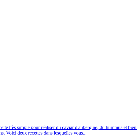
tte très simple pour réaliser du caviar d'aubergine, du hummus et bien 
ns. Voici deux recettes dans lesquelles vous...