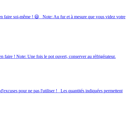
en faire soi-même ! 😃 _Note: Au fur et à mesure que vous videz votre
 faire ! Note: Une fois le pot ouvert, conserver au réfrigérateur.
'excuses pour ne pas l'utiliser ! _Les quantités indiquées permettent