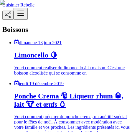
Cuisinier Rebelle
Boissons
dimanche 13 juin 2021
Limoncello 🍋
Voici comment réaliser du limoncello à la maison. C'est une
boisson alcoolisée qui se consomme en
jeudi 19 décembre 2019
Ponche Crema 🎅 Liqueur rhum 🥃,
lait 🐮 et œufs 🥚
Voici comment préparer du ponche crema, un apéritif spécial
pour le fêtes de noël. À consommer avec modération avec
votre famille et vos proches. Les ingrédients présentés ici vous