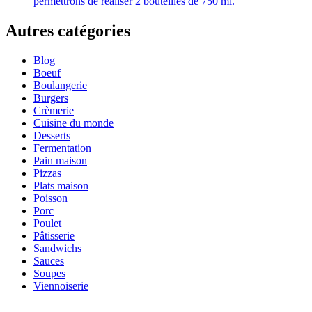
permettrons de réaliser 2 bouteilles de 750 ml.
Autres catégories
Blog
Boeuf
Boulangerie
Burgers
Crèmerie
Cuisine du monde
Desserts
Fermentation
Pain maison
Pizzas
Plats maison
Poisson
Porc
Poulet
Pâtisserie
Sandwichs
Sauces
Soupes
Viennoiserie