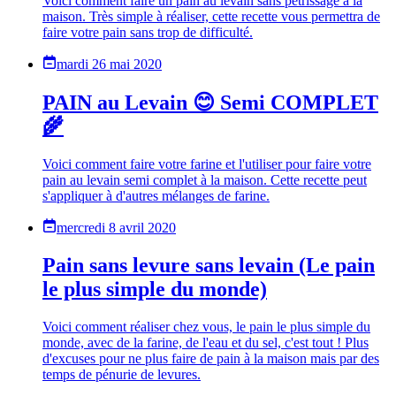
Voici comment faire un pain au levain sans pétrissage à la
maison. Très simple à réaliser, cette recette vous permettra de
faire votre pain sans trop de difficulté.
mardi 26 mai 2020
PAIN au Levain 😊 Semi COMPLET
🌾
Voici comment faire votre farine et l'utiliser pour faire votre
pain au levain semi complet à la maison. Cette recette peut
s'appliquer à d'autres mélanges de farine.
mercredi 8 avril 2020
Pain sans levure sans levain (Le pain
le plus simple du monde)
Voici comment réaliser chez vous, le pain le plus simple du
monde, avec de la farine, de l'eau et du sel, c'est tout ! Plus
d'excuses pour ne plus faire de pain à la maison mais par des
temps de pénurie de levures.