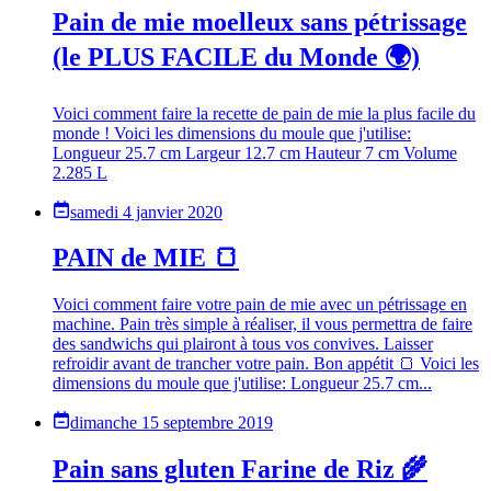
Pain de mie moelleux sans pétrissage
(le PLUS FACILE du Monde 🌍)
Voici comment faire la recette de pain de mie la plus facile du
monde ! Voici les dimensions du moule que j'utilise:
Longueur 25.7 cm Largeur 12.7 cm Hauteur 7 cm Volume
2.285 L
samedi 4 janvier 2020
PAIN de MIE 🍞
Voici comment faire votre pain de mie avec un pétrissage en
machine. Pain très simple à réaliser, il vous permettra de faire
des sandwichs qui plairont à tous vos convives. Laisser
refroidir avant de trancher votre pain. Bon appétit 🍞 Voici les
dimensions du moule que j'utilise: Longueur 25.7 cm...
dimanche 15 septembre 2019
Pain sans gluten Farine de Riz 🌾