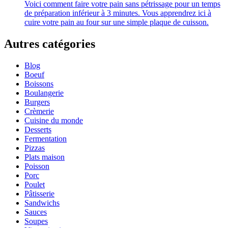
Voici comment faire votre pain sans pétrissage pour un temps
de préparation inférieur à 3 minutes. Vous apprendrez ici à
cuire votre pain au four sur une simple plaque de cuisson.
Autres catégories
Blog
Boeuf
Boissons
Boulangerie
Burgers
Crèmerie
Cuisine du monde
Desserts
Fermentation
Pizzas
Plats maison
Poisson
Porc
Poulet
Pâtisserie
Sandwichs
Sauces
Soupes