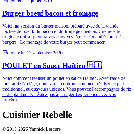
mercredi 17 juillet 2019
Burger boeuf bacon et fromage
Voici ma version du burger maison, préparé avec de la viande
hachée de boeuf, du bacon et du fromage cheddar. Une recette
originale qui surprendra vos convives. Note: _Quantités pour 2
burgers_ Le montage de votre burger peut commencer.
dimanche 13 septembre 2020
POULET en Sauce Haïtien 🇭🇹
Voici comment réaliser un poulet en sauce Haïtien. Avec l'aide de
mon amie Nadège, nous vous montrons comment réaliser ce plat
traditionnel, aux saveurs uniques. Vous pouvez l'accompagner de riz
et de plantain. N'hésitez pas à partager l'expérience avec vos
proches.
Cuisinier Rebelle
© 2018-
2026
Yannick Lescure