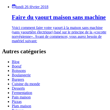
lundi 26 février 2018
Faire du yaourt maison sans machine
Voici comment faire votre yaourt à la maison sans machine
(sans yaourtière électrique) basé sur le principe de la «cocotte
norvégienne». Avant de commencer, vous aurez besoin de
matériel suivant:
Autres catégories
Blog
Boeuf
Boissons
Boulangerie
Burgers
Cuisine du monde
Desserts
Fermentation
Pain maison
Pizzas
Plats maison