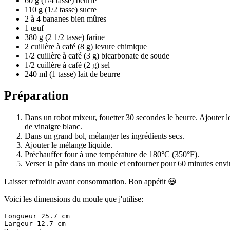
60 g (1/4 tasse) beurre
110 g (1/2 tasse) sucre
2 à 4 bananes bien mûres
1 œuf
380 g (2 1/2 tasse) farine
2 cuillère à café (8 g) levure chimique
1/2 cuillère à café (3 g) bicarbonate de soude
1/2 cuillère à café (2 g) sel
240 ml (1 tasse) lait de beurre
Préparation
Dans un robot mixeur, fouetter 30 secondes le beurre. Ajouter les
de vinaigre blanc.
Dans un grand bol, mélanger les ingrédients secs.
Ajouter le mélange liquide.
Préchauffer four à une température de 180°C (350°F).
Verser la pâte dans un moule et enfourner pour 60 minutes enviro
Laisser refroidir avant consommation. Bon appétit 😃
Voici les dimensions du moule que j'utilise:
Longueur 25.7 cm

Largeur 12.7 cm
