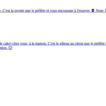
'est la recette que je préfère et vous encourage à l'essayer. 🍫 Note: En
e cake) chez vous, à la maison. C'est le gâteau au citron que je préfère 
ption. 🙂