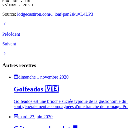
Hauteur 7 cm

Source:
lodgecastiron.com/...loaf-pan?sku=L4LP3
Précédent
Suivant
Autres recettes
dimanche 1 novembre 2020
Golfeados 🇻🇪
Golfeados est une brioche sucrée typique de la gastronomie du V
sont généralement accompagnées d'une tranche de fromage. Pou
mardi 23 juin 2020