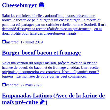
Cheeseburger 🍔
Salut les cuisiniers rebelles, aujourd'hui je vous présente une
nouvelle recette de pain burger et un cheeseburger. La recette du
pain m'a été partagée par un cuisinier rebelle nommé Souheil. Il m'a
demandé d'essayer sa recette réalisée avec un pré-ferment, j'en ai
donc profité pour faire des cheeseburgers géants !...
mercredi 17 juillet 2019
Burger boeuf bacon et fromage
Voici ma version du burger maison, préparé avec de la viande
hachée de boeuf, du bacon et du fromage cheddar. Une recette
originale qui surprendra vos convives. Note: _Quantités pour 2
burgers_ Le montage de votre burger peut commencer.
vendredi 27 mars 2020
Empanadas Latinos (Avec de la farine de
maïs pré-cuite 🌽)